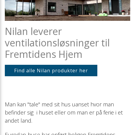
Warmwasser und Raumheizung
Effiziente Energierenovierung
Meilensteine
Nachheizregiste
Reinraumgeräte
Schulungen
Mitgliedschaften
Extra Warmwass
Nilan leverer
Zubehör
Servicepartner werden?
Messen
Dunstabzugsha
ventilationsløsninger til
Lösungen
Fremtidens Hjem
Presse
Filter
Find alle Nilan produkter her
Vorheizregister
Zuluftmodul
Man kan "tale" med sit hus uanset hvor man
Luftverteilung
befinder sig i huset eller om man er på ferie i et
andet land.
Absperrklappen
Eurodan-huse har opført boligen Fremtidens