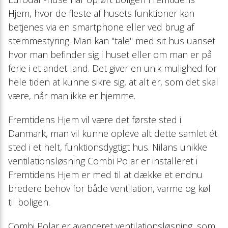
Hebevorrichtun
Hjem, hvor de fleste af husets funktioner kan
betjenes via en smartphone eller ved brug af
Halterung
stemmestyring. Man kan "tale" med sit hus uanset
hvor man befinder sig i huset eller om man er på
Sockelrahmen
ferie i et andet land. Det giver en unik mulighed for
hele tiden at kunne sikre sig, at alt er, som det skal
Siphon
være, når man ikke er hjemme.
Heizkabel
Fremtidens Hjem vil være det første sted i
Danmark, man vil kunne opleve alt dette samlet ét
Schwingungsdä
sted i et helt, funktionsdygtigt hus. Nilans unikke
ventilationsløsning Combi Polar er installeret i
Sanitär-Sicherh
Fremtidens Hjem er med til at dække et endnu
bredere behov for både ventilation, varme og køl
Heatpipe
til boligen.
Combi Polar er avanceret ventilationsløsning, som