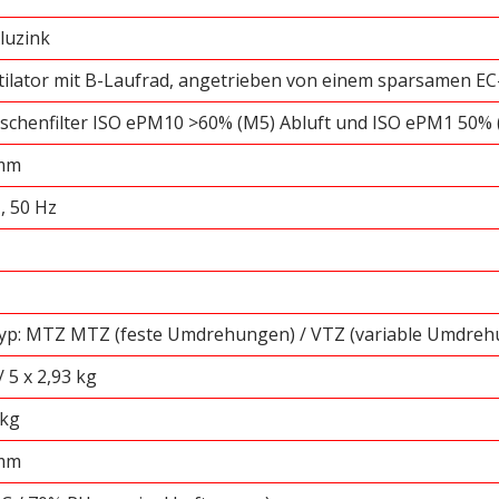
luzink
lator mit B-Laufrad, angetrieben von einem sparsamen E
schenfilter ISO ePM10 >60% (M5) Abluft und ISO ePM1 50% 
 mm
, 50 Hz
p: MTZ MTZ (feste Umdrehungen) / VTZ (variable Umdrehu
/ 5 x 2,93 kg
 kg
 mm