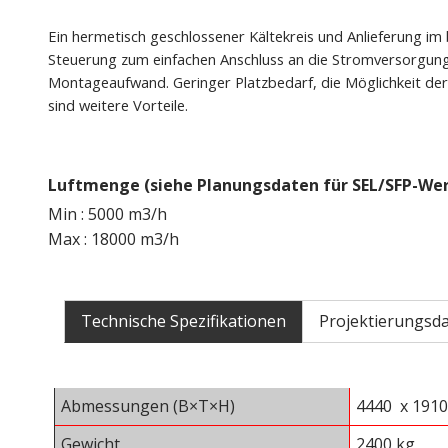
Ein hermetisch geschlossener Kältekreis und Anlieferung im 
Steuerung zum einfachen Anschluss an die Stromversorgung
Montageaufwand. Geringer Platzbedarf, die Möglichkeit der
sind weitere Vorteile.
Luftmenge (siehe Planungsdaten für SEL/SFP-Wer
Min : 5000 m3/h
Max : 18000 m3/h
Technische Spezifikationen
Projektierungsd
Abmessungen (B×T×H)
4440 x 191
Gewicht
2400 kg