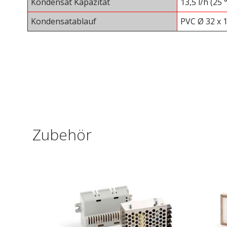
Kondensat Kapazität
13,5 l/h (25
Kondensatablauf
PVC Ø 32 x 
Zubehör