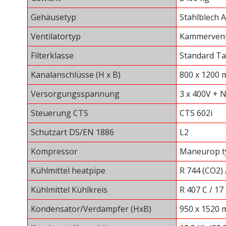
Gehäusetyp
Stahlblech A
Ventilatortyp
Kammerventi
Filterklasse
Standard Ta
Kanalanschlüsse (H x B)
800 x 1200
Versorgungsspannung
3 x 400V + N
Steuerung CTS
CTS 602i
Schutzart DS/EN 1886
L2
Kompressor
Maneurop ty
Kühlmittel heatpipe
R 744 (CO2) 
Kühlmittel Kühlkreis
R 407 C / 17
Kondensator/Verdampfer (HxB)
950 x 1520