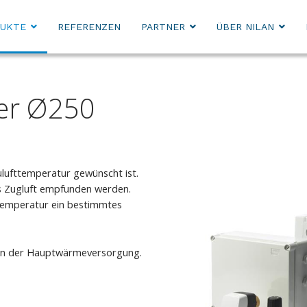
UKTE
REFERENZEN
PARTNER
ÜBER NILAN
er Ø250
ulufttemperatur gewünscht ist.
s Zugluft empfunden werden.
ttemperatur ein bestimmtes
t in der Hauptwärmeversorgung.