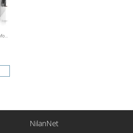
Wassernachheizregister Comfort - integriert
NilanNet