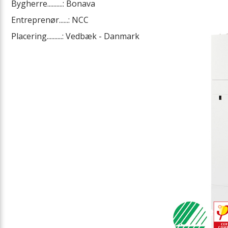
Bygherre..........: Bonava
Entreprenør......: NCC
Placering..........: Vedbæk - Danmark