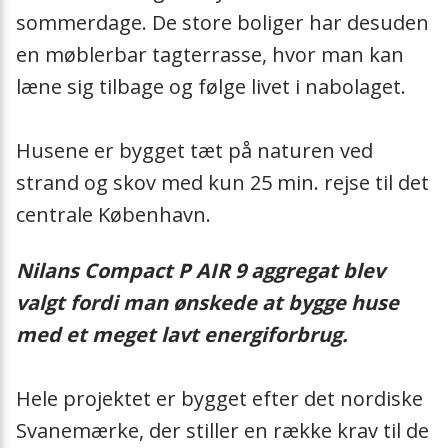
Hebevorrichtun
sommerdage. De store boliger har desuden
en møblerbar tagterrasse, hvor man kan
Halterung
læne sig tilbage og følge livet i nabolaget.
Sockelrahmen
Husene er bygget tæt på naturen ved
Siphon
strand og skov med kun 25 min. rejse til det
centrale København.
Heizkabel
Nilans Compact P AIR 9 aggregat blev
Schwingungsdä
valgt fordi man ønskede at bygge huse
med et meget lavt energiforbrug.
Sanitär-Sicherh
Hele projektet er bygget efter det nordiske
Heatpipe
Svanemærke, der stiller en række krav til de