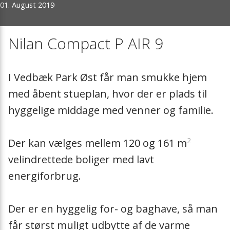
Warmwasser und Raumheizung
01. August 2019
Effiziente Energierenovierung
Meilensteine
Nachheizregiste
Reinraumgeräte
Schulungen
Mitgliedschaften
Extra Warmwass
Nilan Compact P AIR 9
Zubehör
Servicepartner werden?
Messen
Dunstabzugsha
I Vedbæk Park Øst får man smukke hjem
Lösungen
med åbent stueplan, hvor der er plads til
Presse
Filter
hyggelige middage med venner og familie.
Vorheizregister
2
Der kan vælges mellem 120 og 161 m
Zuluftmodul
velindrettede boliger med lavt
energiforbrug.
Luftverteilung
Der er en hyggelig for- og baghave, så man
Absperrklappen
får størst muligt udbytte af de varme