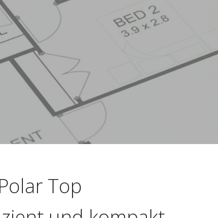
Polar Top
fizient und kompakt