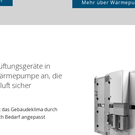
er
Mehr über Wärmepu
Lüftungsgeräte in
 Wärmepumpe an, die
uft sicher
t das Gebäudeklima durch
ach Bedarf angepasst