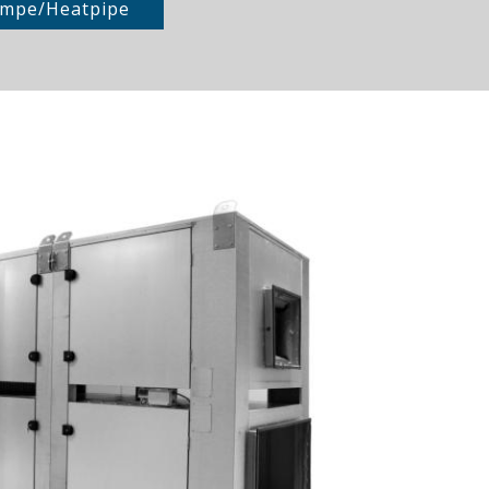
mpe/Heatpipe