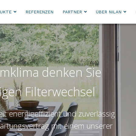
UKTE
REFERENZEN
PARTNER
ÜBER NILAN
umklima denken Sie
igen Filterwechsel
it energieeffizient und zuverlässig
Wartungsvertrag mit einem unserer