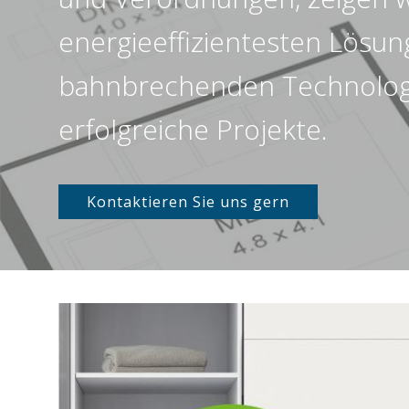
energieeffizientesten Lösun
bahnbrechenden Technologi
erfolgreiche Projekte.
Kontaktieren Sie uns gern