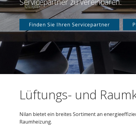
Servicepartner zu vereinbaren.
Finden Sie Ihren Servicepartner
P
Lüftungs- und Raum
Nilan bietet ein breites Sortiment an energieeff
Raumheizung.